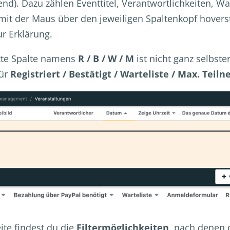
). Dazu zählen Eventtitel, Verantwortlichkeiten, War
it der Maus über den jeweiligen Spaltenkopf hoverst,
ur Erklärung.
tzte Spalte namens
R / B / W / M
ist nicht ganz selbste
für
Registriert / Bestätigt / Warteliste / Max. Teil
eite findest du die
Filtermöglichkeiten
, nach denen 