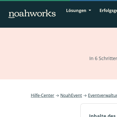
Lösungen
Erfolgsg
In 6 Schritt
Hilfe-Center
→
NoahEvent
→
Eventverwaltu
Inhalte des