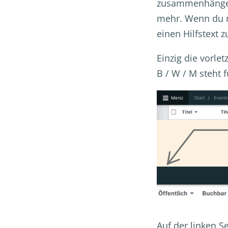
zusammenhängend
mehr. Wenn du m
einen Hilfstext z
Einzig die vorle
B / W / M steht 
Auf der linken S