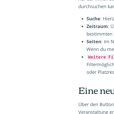
durchsuchen kann
Suche
: Hier
Zeitraum
: 
bestimmten 
Seiten
: Im 
Wenn du mehr
Weitere Fi
Filtermöglic
oder Platzre
Eine ne
Über den Butto
Veranstaltung ers