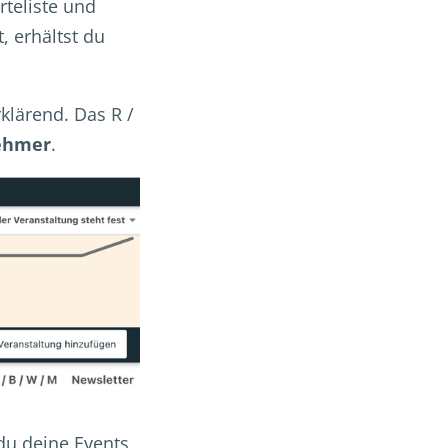
teliste und
 erhältst du
rklärend. Das R /
nehmer
.
du deine Events