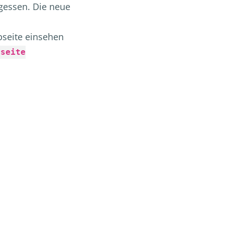
rgessen. Die neue
bseite einsehen
bseite