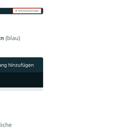
en
(blau)
liche