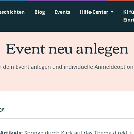
eschichten
Blog
Events
Hilfe-Center
KI f
Einr
Event neu anlegen
en dein Event anlegen und individuelle Anmeldeoption
ng
 Artikels:
Springe durch Klick auf das Thema direkt 