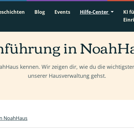
eschichten
Blog
Events
Hilfe-Center
KI f
Einr
nführung in NoahH
ahHaus kennen. Wir zeigen dir, wie du die wichtigsten
unserer Hausverwaltung gehst.
on NoahHaus