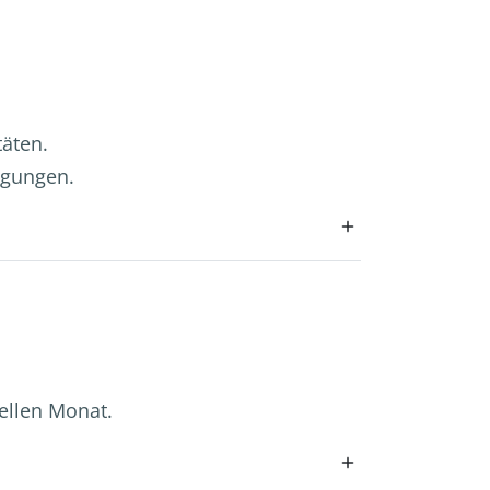
täten.
legungen.
uellen Monat.