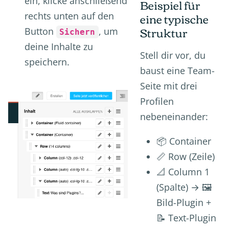
Beispiel für
ein, klicke anschließend
eine typische
rechts unten auf den
Struktur
Button
, um
Sichern
deine Inhalte zu
Stell dir vor, du
speichern.
baust eine Team-
Seite mit drei
Profilen
nebeneinander:
📦 Container
📏 Row (Zeile)
📐 Column 1
(Spalte) → 🖼️
Bild-Plugin +
📝 Text-Plugin