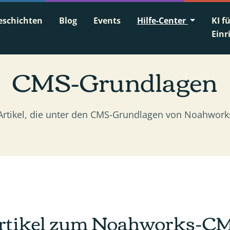
eschichten
Blog
Events
Hilfe-Center
KI f
Einr
CMS-Grundlagen
Artikel, die unter den CMS-Grundlagen von Noahworks
rtikel zum Noahworks-C