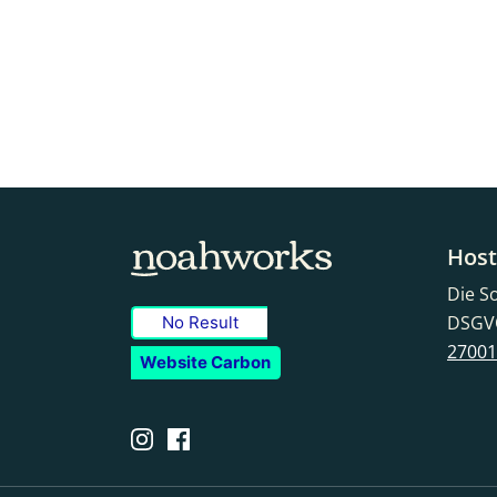
Host
Die S
DSGVO
No Result
27001 
Website Carbon