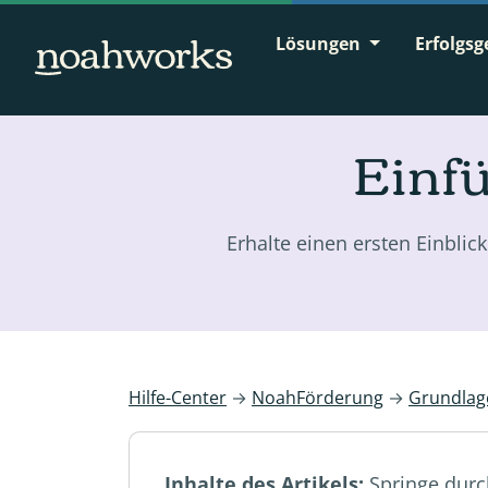
Lösungen
Erfolgsg
Einf
Erhalte einen ersten Einblic
Hilfe-Center
→
NoahFörderung
→
Grundlag
Inhalte des Artikels:
Springe durc