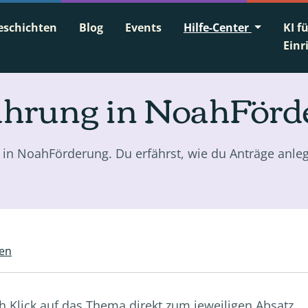
eschichten
Blog
Events
Hilfe-Center
KI f
Einr
ührung in NoahFörd
k in NoahFörderung. Du erfährst, wie du Anträge anlegs
en
h Klick auf das Thema direkt zum jeweiligen Absatz.