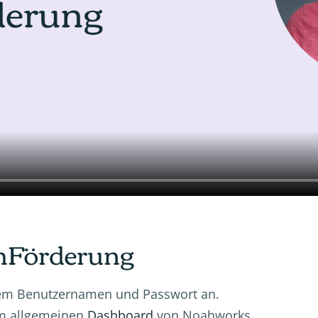
ahFörderung
nem Benutzernamen und Passwort an.
em allgemeinen
Dashboard
von Noahworks.