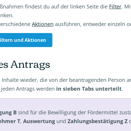
aßnahmen findest du auf der linken Seite die
Filter
. M
änken.
 verschiedene
Aktionen
ausführen, entweder einzeln o
Filtern und Aktionen
nes Antrags
le Inhalte wieder, die von der beantragenden Person
s jeden Antrags werden
in sieben Tabs unterteilt
.
igung B
sind für die Bewilligung der Fördermittel zust
ehmer T
,
Auswertung
und
Zahlungsbestätigung Z
d