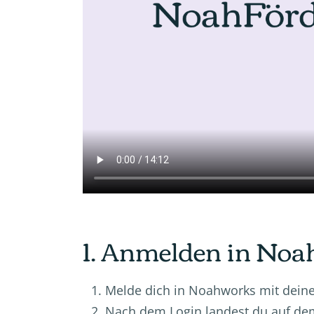
1. Anmelden in No
Melde dich in Noahworks mit dei
Nach dem Login landest du auf d