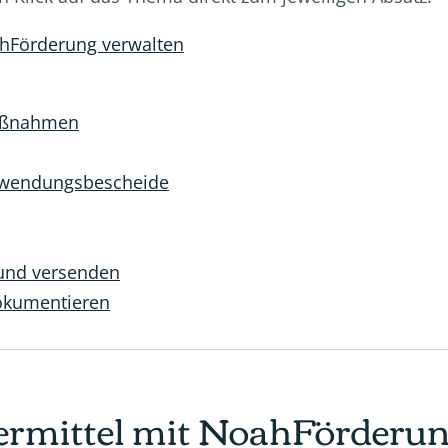
oahFörderung verwalten
maßnahmen
Zuwendungsbescheide
 und versenden
okumentieren
dermittel mit NoahFörderu