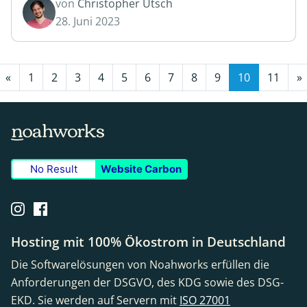
von
Christopher Utsch
28. Juni 2023
«
1
2
3
4
5
6
7
8
9
10
11
»
No Result
Website Carbon
Hosting mit 100% Ökostrom in Deutschland
Die Softwarelösungen von Noahworks erfüllen die
Anforderungen der DSGVO, des KDG sowie des DSG-
EKD. Sie werden auf Servern mit
ISO 27001