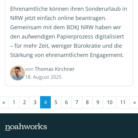
Ehrenamtliche können ihren Sonderurlaub in
NRW jetzt einfach online beantragen.
Gemeinsam mit dem BDKJ NRW haben wir
den aufwendigen Papierprozess digitalisiert
– für mehr Zeit, weniger Bürokratie und die
Stärkung von ehrenamtlichem Engagement.
von
Thomas Kirchner
18. August 2025
«
1
2
3
4
5
6
7
8
9
10
11
»